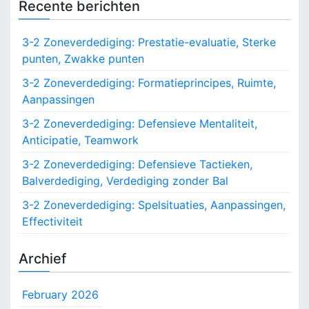
Recente berichten
r
c
3-2 Zoneverdediging: Prestatie-evaluatie, Sterke
h
punten, Zwakke punten
f
o
3-2 Zoneverdediging: Formatieprincipes, Ruimte,
r
Aanpassingen
:
3-2 Zoneverdediging: Defensieve Mentaliteit,
Anticipatie, Teamwork
3-2 Zoneverdediging: Defensieve Tactieken,
Balverdediging, Verdediging zonder Bal
3-2 Zoneverdediging: Spelsituaties, Aanpassingen,
Effectiviteit
Archief
February 2026