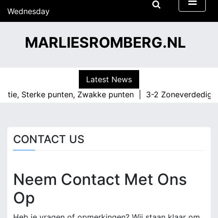
S
Wednesday
k
15/07/2026
i
13:40
MARLIESROMBERG.NL
p
t
o
c
Latest News
o
uatie, Sterke punten, Zwakke punten |
3-2 Zoneverdediging
n
t
e
n
CONTACT US
t
Neem Contact Met Ons
Op
Heb je vragen of opmerkingen? Wij staan klaar om