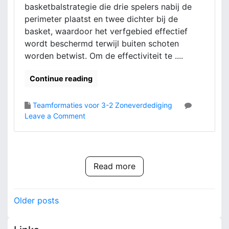
a
basketbalstrategie die drie spelers nabij de
m
perimeter plaatst en twee dichter bij de
s
basket, waardoor het verfgebied effectief
t
wordt beschermd terwijl buiten schoten
r
worden betwist. Om de effectiviteit te ....
a
t
e
Continue reading
g
i
Teamformaties voor 3-2 Zoneverdediging
e
o
Leave a Comment
ë
n
n
3
,
-
F
2
o
Read more
Z
r
o
m
n
P
a
Older posts
e
t
o
v
i
e
e