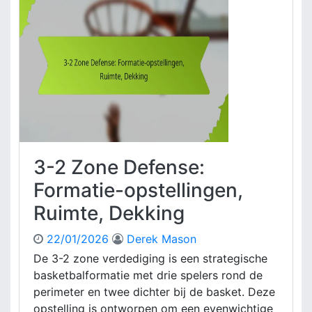
m
Z
t
o
e
n
,
e
B
v
e
e
w
r
e
d
g
e
i
d
n
i
3-2 Zone Defense:
g
g
i
Formatie-opstellingen,
n
Ruimte, Dekking
g
:
22/01/2026
Derek Mason
O
p
De 3-2 zone verdediging is een strategische
s
basketbalformatie met drie spelers rond de
t
perimeter en twee dichter bij de basket. Deze
e
opstelling is ontworpen om een evenwichtige