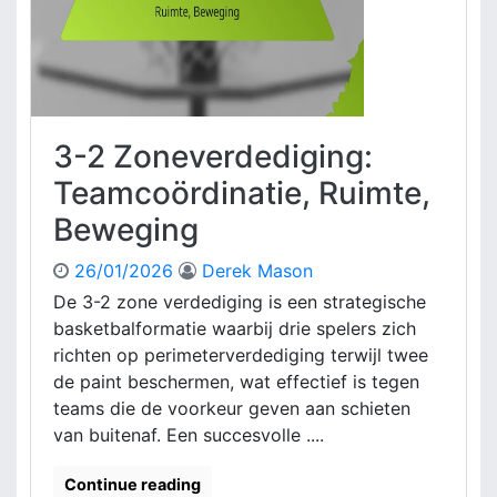
s
e
i
r
n
d
g
e
e
d
n
i
3-2 Zoneverdediging:
,
g
S
i
Teamcoördinatie, Ruimte,
t
n
Beweging
r
g
a
:
t
26/01/2026
Derek Mason
F
e
o
De 3-2 zone verdediging is een strategische
g
r
basketbalformatie waarbij drie spelers zich
i
m
richten op perimeterverdediging terwijl twee
e
a
de paint beschermen, wat effectief is tegen
ë
t
teams die de voorkeur geven aan schieten
n
i
van buitenaf. Een succesvolle ....
e
f
l
Continue reading