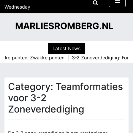
S
Wednesday
k
15/07/2026
i
13:40
MARLIESROMBERG.NL
p
t
o
c
Latest News
o
e punten, Zwakke punten |
3-2 Zoneverdediging: Formatiepr
n
t
e
n
Category:
Teamformaties
t
voor 3-2
Zoneverdediging