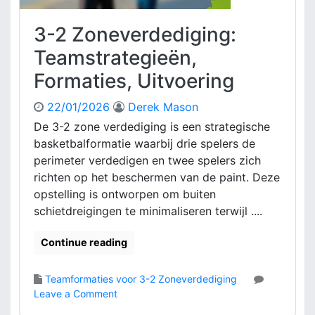
s
r
e
k
3-2 Zoneverdediging:
:
e
F
Teamstrategieën,
p
o
u
Formaties, Uitvoering
r
n
m
t
22/01/2026
Derek Mason
a
e
t
De 3-2 zone verdediging is een strategische
n
i
basketbalformatie waarbij drie spelers de
,
e
Z
perimeter verdedigen en twee spelers zich
-
w
richten op het beschermen van de paint. Deze
o
a
opstelling is ontworpen om buiten
p
k
schietdreigingen te minimaliseren terwijl ....
s
k
t
e
e
Continue reading
p
l
u
l
n
Teamformaties voor 3-2 Zoneverdediging
i
t
o
Leave a Comment
n
e
n
g