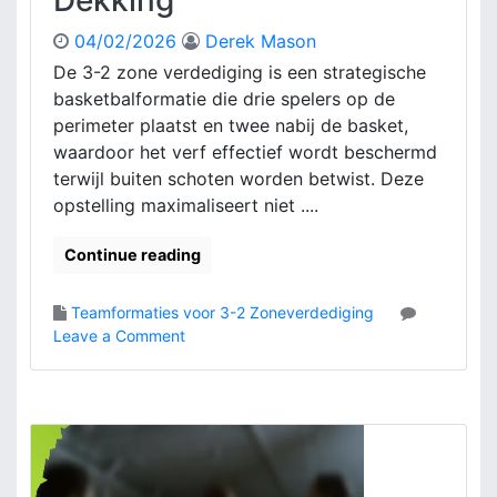
Dekking
:
04/02/2026
Derek Mason
F
o
De 3-2 zone verdediging is een strategische
r
basketbalformatie die drie spelers op de
m
perimeter plaatst en twee nabij de basket,
a
waardoor het verf effectief wordt beschermd
t
terwijl buiten schoten worden betwist. Deze
i
opstelling maximaliseert niet ....
e
p
r
Continue reading
i
n
Teamformaties voor 3-2 Zoneverdediging
c
o
Leave a Comment
i
n
p
3
e
-
s
2
,
Z
R
o
u