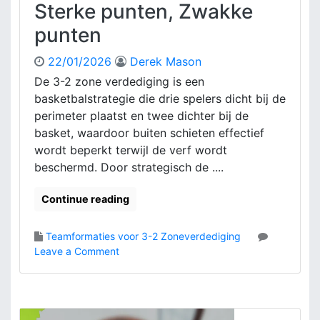
Sterke punten, Zwakke
g
s
:
punten
v
T
e
e
r
22/01/2026
Derek Mason
a
m
De 3-2 zone verdediging is een
m
o
basketbalstrategie die drie spelers dicht bij de
c
g
o
perimeter plaatst en twee dichter bij de
e
ö
basket, waardoor buiten schieten effectief
n
r
wordt beperkt terwijl de verf wordt
,
d
U
beschermd. Door strategisch de ....
i
i
n
t
Continue reading
a
v
t
o
i
Teamformaties voor 3-2 Zoneverdediging
e
e
o
Leave a Comment
r
,
n
i
R
3
n
u
-
g
i
2