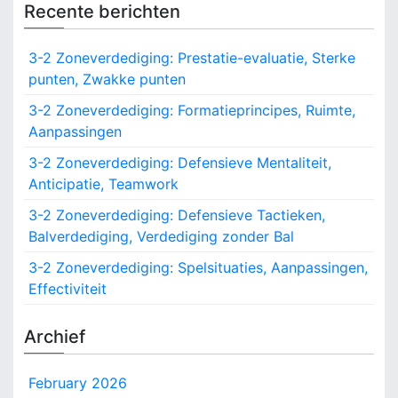
t
Recente berichten
n
r
r
a
c
3-2 Zoneverdediging: Prestatie-evaluatie, Sterke
t
h
e
punten, Zwakke punten
f
g
o
3-2 Zoneverdediging: Formatieprincipes, Ruimte,
i
r
Aanpassingen
e
:
ë
3-2 Zoneverdediging: Defensieve Mentaliteit,
n
Anticipatie, Teamwork
,
M
3-2 Zoneverdediging: Defensieve Tactieken,
a
Balverdediging, Verdediging zonder Bal
t
c
3-2 Zoneverdediging: Spelsituaties, Aanpassingen,
h
Effectiviteit
u
p
Archief
s
,
E
February 2026
f