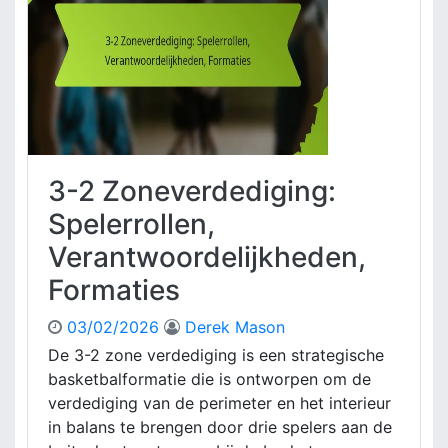
n
i
e
m
v
t
e
e
r
,
d
A
e
a
d
n
i
p
3-2 Zoneverdediging:
g
a
i
Spelerrollen,
s
n
s
Verantwoordelijkheden,
g
i
:
Formaties
n
T
g
e
e
03/02/2026
Derek Mason
a
n
De 3-2 zone verdediging is een strategische
m
basketbalformatie die is ontworpen om de
u
i
verdediging van de perimeter en het interieur
t
in balans te brengen door drie spelers aan de
l