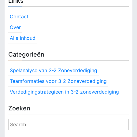
Links
s
r
s
d
,
t
e
Contact
U
d
s
i
Over
i
t
g
n
Alle inhoud
v
i
o
a
n
e
Categorieën
g
r
v
:
i
O
n
Spelanalyse van 3-2 Zoneverdediging
i
p
g
s
Teamformaties voor 3-2 Zoneverdediging
g
t
Verdedigingstrategieën in 3-2 zoneverdediging
e
a
l
l
t
Zoeken
i
i
n
S
g
o
e
s
a