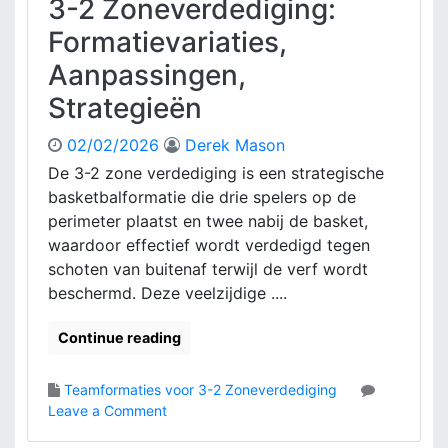
3-2 Zoneverdediging:
g
i
Formatievariaties,
n
Aanpassingen,
g
:
Strategieën
S
p
02/02/2026
Derek Mason
e
De 3-2 zone verdediging is een strategische
l
basketbalformatie die drie spelers op de
e
r
perimeter plaatst en twee nabij de basket,
r
waardoor effectief wordt verdedigd tegen
o
schoten van buitenaf terwijl de verf wordt
l
beschermd. Deze veelzijdige ....
l
e
Continue reading
n
,
V
Teamformaties voor 3-2 Zoneverdediging
e
o
Leave a Comment
r
n