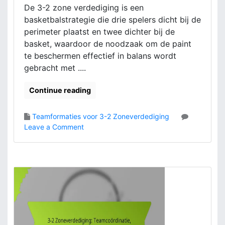
De 3-2 zone verdediging is een
m
m
a
basketbalstrategie die drie spelers dicht bij de
a
t
t
perimeter plaatst en twee dichter bij de
i
i
basket, waardoor de noodzaak om de paint
e
e
te beschermen effectief in balans wordt
s
v
gebracht met ....
a
r
Continue reading
i
a
t
Teamformaties voor 3-2 Zoneverdediging
i
o
Leave a Comment
e
n
s
3
,
-
A
2
a
Z
n
o
p
n
a
e
s
v