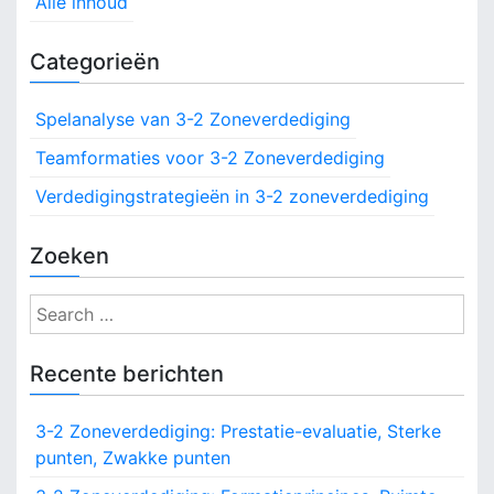
n
Alle inhoud
e
d
a
r
i
Categorieën
i
g
v
n
i
g
n
Spelanalyse van 3-2 Zoneverdediging
i
g
:
Teamformaties voor 3-2 Zoneverdediging
g
S
Verdedigingstrategieën in 3-2 zoneverdediging
p
a
e
l
t
Zoeken
e
i
r
S
r
o
e
o
a
l
Recente berichten
n
r
l
e
c
3-2 Zoneverdediging: Prestatie-evaluatie, Sterke
n
h
,
punten, Zwakke punten
f
V
o