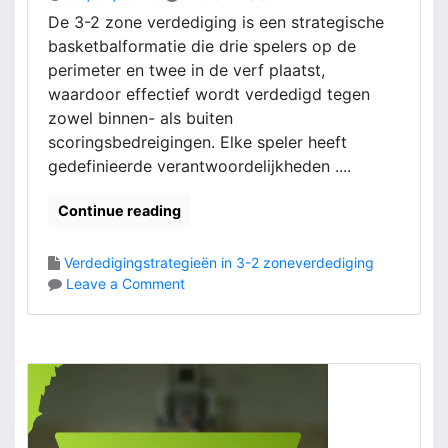
i
t
De 3-2 zone verdediging is een strategische
e
e
basketbalformatie die drie spelers op de
v
i
e
perimeter en twee in de verf plaatst,
t
F
waardoor effectief wordt verdedigd tegen
o
zowel binnen- als buiten
r
scoringsbedreigingen. Elke speler heeft
m
gedefinieerde verantwoordelijkheden ....
a
t
Continue reading
i
e
s
Verdedigingstrategieën in 3-2 zoneverdediging
,
o
Leave a Comment
S
n
p
3
e
-
l
2
e
Z
r
o
R
n
o