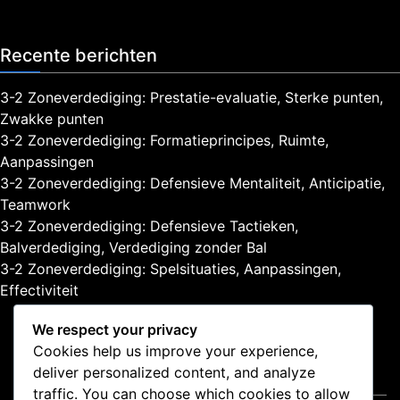
o
r
Recente berichten
m
a
t
3-2 Zoneverdediging: Prestatie-evaluatie, Sterke punten,
i
Zwakke punten
e
3-2 Zoneverdediging: Formatieprincipes, Ruimte,
s
Aanpassingen
3-2 Zoneverdediging: Defensieve Mentaliteit, Anticipatie,
Teamwork
3-2 Zoneverdediging: Defensieve Tactieken,
Balverdediging, Verdediging zonder Bal
3-2 Zoneverdediging: Spelsituaties, Aanpassingen,
Effectiviteit
We respect your privacy
Cookies help us improve your experience,
deliver personalized content, and analyze
Juridisch
traffic. You can choose which cookies to allow