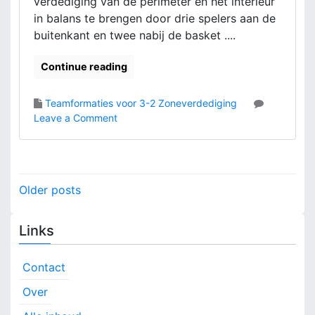
verdediging van de perimeter en het interieur
e
in balans te brengen door drie spelers aan de
t
buitenkant en twee nabij de basket ....
r
i
Continue reading
c
s
,
Teamformaties voor 3-2 Zoneverdediging
A
o
Leave a Comment
n
n
a
3
l
-
y
2
P
Older posts
s
Z
o
e
o
,
n
Links
s
V
e
e
v
t
r
e
Contact
b
r
s
Over
e
d
t
e