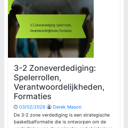
Z
m
o
t
n
e
e
,
D
D
e
e
f
k
e
k
n
i
s
n
e
g
3-2 Zoneverdediging:
:
P
Spelerrollen,
r
Verantwoordelijkheden,
e
s
Formaties
t
a
03/02/2026
Derek Mason
t
De 3-2 zone verdediging is een strategische
i
basketbalformatie die is ontworpen om de
e
m