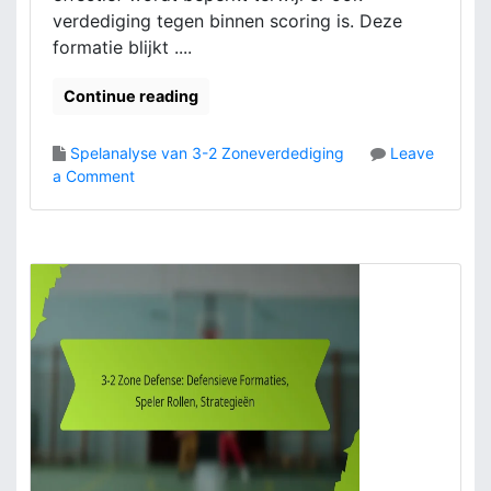
v
verdediging tegen binnen scoring is. Deze
e
formatie blijkt ....
T
a
Continue reading
c
t
i
Spelanalyse van 3-2 Zoneverdediging
Leave
e
o
a Comment
k
n
e
3
n
-
,
2
B
Z
a
o
l
n
v
e
e
v
r
e
d
r
e
d
d
e
i