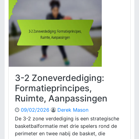
Z
o
n
e
v
e
r
d
e
d
i
3-2 Zoneverdediging:
g
i
Formatieprincipes,
n
Ruimte, Aanpassingen
g
:
09/02/2026
Derek Mason
P
r
De 3-2 zone verdediging is een strategische
e
basketbalformatie met drie spelers rond de
s
perimeter en twee nabij de basket, die
t