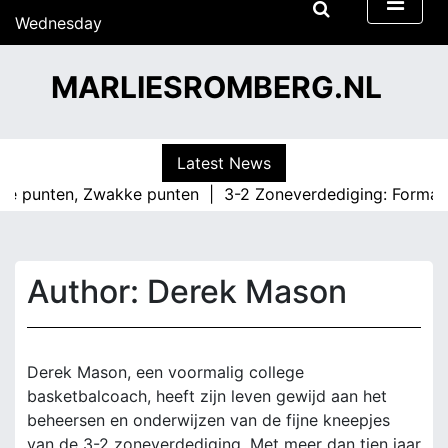
S
Wednesday
k
15/07/2026
i
13:40
MARLIESROMBERG.NL
p
t
o
c
Latest News
o
punten, Zwakke punten |
3-2 Zoneverdediging: Formatieprin
n
t
e
n
Author:
Derek Mason
t
Derek Mason, een voormalig college
basketbalcoach, heeft zijn leven gewijd aan het
beheersen en onderwijzen van de fijne kneepjes
van de 3-2 zoneverdediging. Met meer dan tien jaar