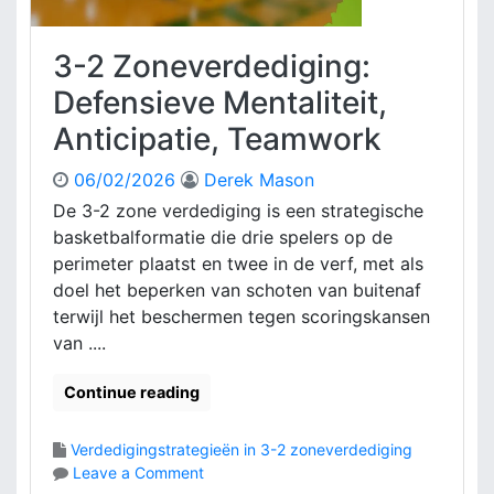
p
d
u
i
n
3-2 Zoneverdediging:
g
t
i
Defensieve Mentaliteit,
e
n
n
Anticipatie, Teamwork
g
,
:
Z
06/02/2026
Derek Mason
F
w
o
De 3-2 zone verdediging is een strategische
a
r
basketbalformatie die drie spelers op de
k
m
k
perimeter plaatst en twee in de verf, met als
a
e
doel het beperken van schoten van buitenaf
t
p
terwijl het beschermen tegen scoringskansen
i
u
van ....
e
n
p
t
r
Continue reading
e
i
n
n
Verdedigingstrategieën in 3-2 zoneverdediging
c
o
Leave a Comment
i