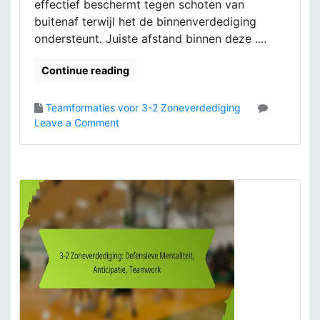
effectief beschermt tegen schoten van
a
buitenaf terwijl het de binnenverdediging
t
ondersteunt. Juiste afstand binnen deze ....
i
e
-
Continue reading
e
v
Teamformaties voor 3-2 Zoneverdediging
a
o
Leave a Comment
l
n
u
3
a
-
t
2
i
Z
e
o
,
n
S
e
t
v
e
e
r
r
k
d
e
e