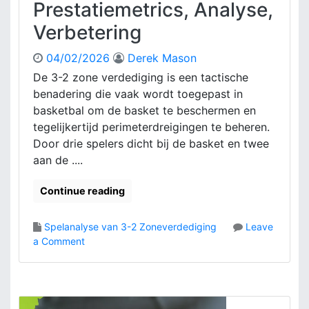
i
Prestatiemetrics, Analyse,
e
n
k
Verbetering
g
g
:
e
04/02/2026
Derek Mason
T
b
e
De 3-2 zone verdediging is een tactische
i
a
benadering die vaak wordt toegepast in
e
m
d
basketbal om de basket te beschermen en
u
e
tegelijkertijd perimeterdreigingen te beheren.
i
n
Door drie spelers dicht bij de basket en twee
t
,
aan de ....
l
W
i
i
j
Continue reading
s
n
s
i
e
Spelanalyse van 3-2 Zoneverdediging
Leave
n
l
o
a Comment
g
e
n
,
n
3
R
-
u
2
i