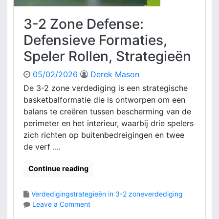
d
g
i
3-2 Zone Defense:
i
g
n
i
Defensieve Formaties,
g
n
,
Speler Rollen, Strategieën
g
V
:
e
05/02/2026
Derek Mason
S
r
p
De 3-2 zone verdediging is een strategische
d
e
basketbalformatie die is ontworpen om een
e
l
balans te creëren tussen bescherming van de
d
s
perimeter en het interieur, waarbij drie spelers
i
i
g
zich richten op buitenbedreigingen en twee
t
i
de verf ....
u
n
a
g
t
Continue reading
z
i
o
e
Verdedigingstrategieën in 3-2 zoneverdediging
n
s
o
Leave a Comment
d
,
n
e
A