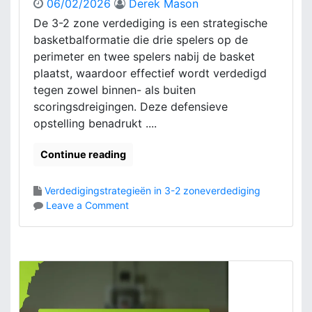
e
06/02/2026
Derek Mason
f
n
De 3-2 zone verdediging is een strategische
e
basketbalformatie die drie spelers op de
n
s
perimeter en twee spelers nabij de basket
i
plaatst, waardoor effectief wordt verdedigd
e
tegen zowel binnen- als buiten
v
scoringsdreigingen. Deze defensieve
e
opstelling benadrukt ....
M
e
Continue reading
n
t
a
Verdedigingstrategieën in 3-2 zoneverdediging
l
o
Leave a Comment
i
n
t
3
e
-
i
2
t
Z
,
o
A
n