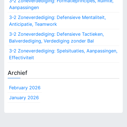
3-2 Zoneverdediging: Formatieprincipes, Ruimte,
e
r
Aanpassingen
r
:
a
3-2 Zoneverdediging: Defensieve Mentaliteit,
n
Anticipatie, Teamwork
t
w
3-2 Zoneverdediging: Defensieve Tactieken,
o
Balverdediging, Verdediging zonder Bal
o
r
3-2 Zoneverdediging: Spelsituaties, Aanpassingen,
d
Effectiviteit
e
l
Archief
i
j
k
February 2026
h
e
January 2026
d
e
n
,
F