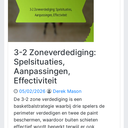
n
e
t
v
i
e
c
r
i
d
p
e
a
d
t
i
3-2 Zoneverdediging:
i
g
e
i
Spelsituaties,
,
n
T
Aanpassingen,
g
e
:
Effectiviteit
a
D
m
e
05/02/2026
Derek Mason
w
f
o
De 3-2 zone verdediging is een
e
r
basketbalstrategie waarbij drie spelers de
n
k
s
perimeter verdedigen en twee de paint
i
beschermen, waardoor buiten schieten
e
effectief wordt beperkt terwijl er ook