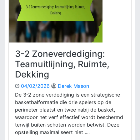
e
l
v
l
e
e
r
n
d
,
e
S
d
t
i
3-2 Zoneverdediging:
r
g
a
i
Teamuitlijning, Ruimte,
t
n
e
Dekking
g
g
:
i
04/02/2026
Derek Mason
S
e
p
De 3-2 zone verdediging is een strategische
ë
e
basketbalformatie die drie spelers op de
n
l
perimeter plaatst en twee nabij de basket,
e
waardoor het verf effectief wordt beschermd
r
terwijl buiten schoten worden betwist. Deze
s
opstelling maximaliseert niet ....
v
e