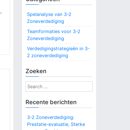
.
Spelanalyse van 3-2
Zoneverdediging
Teamformaties voor 3-2
Zoneverdediging
Verdedigingstrategieën in 3-
2 zoneverdediging
Zoeken
S
e
a
Recente berichten
r
c
3-2 Zoneverdediging:
h
Prestatie-evaluatie, Sterke
f