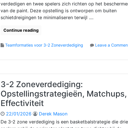
o
n
s
verdedigen en twee spelers zich richten op het bescherme
s
,
e
van de paint. Deze opstelling is ontworpen om buiten
o
Z
:
schietdreigingen te minimaliseren terwijl ....
f
w
F
i
a
o
Continue reading
e
k
r
ë
k
m
n
e
a
Teamformaties voor 3-2 Zoneverdediging
Leave a Commen
,
p
o
t
S
u
n
i
p
n
3
e
e
t
-
-
l
e
2
o
s
n
Z
p
3-2 Zoneverdediging:
i
o
s
t
Opstellingstrategieën, Matchups,
n
t
u
e
e
Effectiviteit
a
v
l
t
e
l
22/01/2026
Derek Mason
i
r
i
e
De 3-2 zone verdediging is een basketbalstrategie die drie
d
n
s