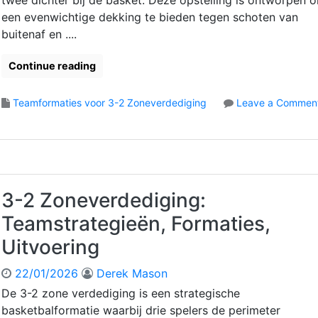
twee dichter bij de basket. Deze opstelling is ontworpen 
e
i
r
een evenwichtige dekking te bieden tegen schoten van
d
g
e
buitenaf en ....
i
u
n
g
r
e
Continue reading
i
a
s
n
t
s
g
i
,
Teamformaties voor 3-2 Zoneverdediging
Leave a Commen
:
e
U
o
D
s
i
n
e
,
t
3
f
S
v
-
e
t
o
2
n
e
e
Z
3-2 Zoneverdediging:
s
r
r
o
i
k
Teamstrategieën, Formaties,
i
n
e
e
n
e
Uitvoering
v
p
g
D
e
u
e
22/01/2026
Derek Mason
F
n
f
i
t
De 3-2 zone verdediging is een strategische
e
l
e
basketbalformatie waarbij drie spelers de perimeter
n