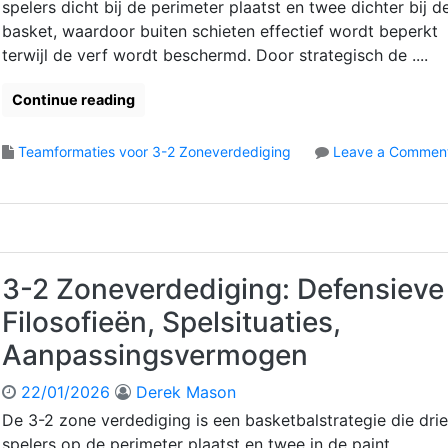
spelers dicht bij de perimeter plaatst en twee dichter bij d
e
e
n
d
,
basket, waardoor buiten schieten effectief wordt beperkt
e
i
R
terwijl de verf wordt beschermd. Door strategisch de ....
g
u
i
i
Continue reading
n
m
g
t
Teamformaties voor 3-2 Zoneverdediging
Leave a Commen
:
e
o
D
,
n
e
B
3
f
e
-
e
w
2
n
e
Z
3-2 Zoneverdediging: Defensieve
s
g
o
i
i
Filosofieën, Spelsituaties,
n
e
n
e
v
g
Aanpassingsvermogen
v
e
e
O
22/01/2026
Derek Mason
r
e
De 3-2 zone verdediging is een basketbalstrategie die drie
d
f
spelers op de perimeter plaatst en twee in de paint,
e