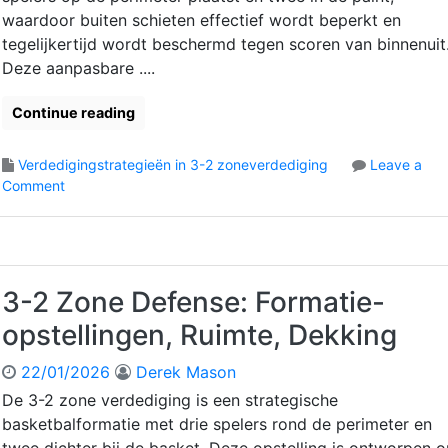
e
d
waardoor buiten schieten effectief wordt beperkt en
n
i
tegelijkertijd wordt beschermd tegen scoren van binnenuit
i
g
n
Deze aanpasbare ....
i
g
n
e
Continue reading
g
n
:
,
O
Verdedigingstrategieën in 3-2 zoneverdediging
Leave a
S
o
p
Comment
i
n
s
t
3
t
u
-
e
a
2
l
t
Z
l
3-2 Zone Defense: Formatie-
i
o
i
o
opstellingen, Ruimte, Dekking
n
n
n
e
g
a
22/01/2026
Derek Mason
v
c
l
e
o
De 3-2 zone verdediging is een strategische
A
r
n
w
basketbalformatie met drie spelers rond de perimeter en
d
f
a