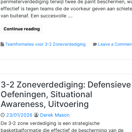
d
perimeterverdediging terwijl twee de paint beschermen, w
i
effectief is tegen teams die de voorkeur geven aan schiet
g
van buitenaf. Een succesvolle ....
i
n
Continue reading
g
:
Teamformaties voor 3-2 Zoneverdediging
D
Leave a Commen
o
e
n
f
3
e
-
n
2
s
Z
i
3-2 Zoneverdediging: Defensieve
o
e
Oefeningen, Situational
n
v
e
e
Awareness, Uitvoering
v
I
e
n
23/01/2026
Derek Mason
r
t
De 3-2 zone verdediging is een strategische
d
e
basketbalformatie die effectief de bescherming van de
e
n