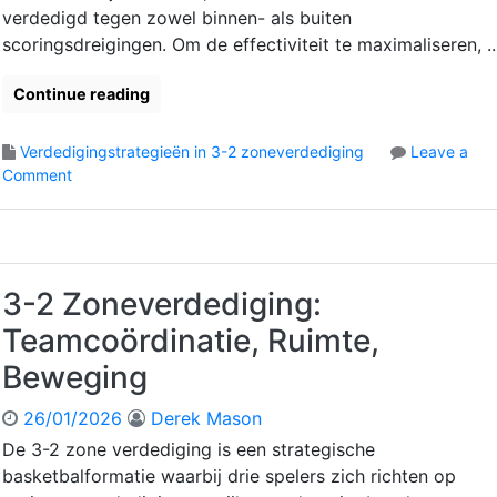
verdedigd tegen zowel binnen- als buiten
scoringsdreigingen. Om de effectiviteit te maximaliseren, ...
Continue reading
Verdedigingstrategieën in 3-2 zoneverdediging
Leave a
o
Comment
n
3
-
2
Z
3-2 Zoneverdediging:
o
Teamcoördinatie, Ruimte,
n
e
Beweging
v
e
26/01/2026
Derek Mason
r
De 3-2 zone verdediging is een strategische
d
basketbalformatie waarbij drie spelers zich richten op
e