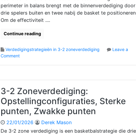
d
perimeter in balans brengt met de binnenverdediging door
s
i
i
drie spelers buiten en twee nabij de basket te positioneren
g
t
Om de effectiviteit ....
i
e
n
i
Continue reading
g
t
:
,
T
Verdedigingstrategieën in 3-2 zoneverdediging
Leave a
F
o
e
Comment
o
n
a
c
3
m
u
-
c
s
2
o
,
Z
ö
D
3-2 Zoneverdediging:
o
r
i
Opstellingconfiguraties, Sterke
n
d
s
e
i
c
punten, Zwakke punten
v
n
i
e
a
p
22/01/2026
Derek Mason
r
t
l
De 3-2 zone verdediging is een basketbalstrategie die drie
d
i
i