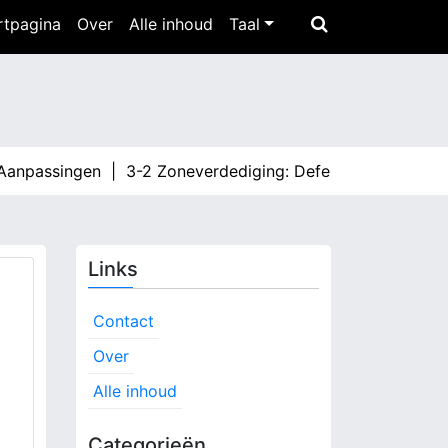
rtpagina
Over
Alle inhoud
Taal
ssingen |
3-2 Zoneverdediging: Defensieve Mentaliteit, An
Links
Contact
Over
Alle inhoud
Categorieën