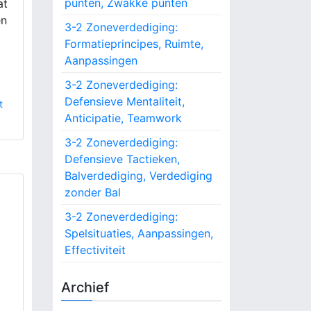
punten, Zwakke punten
at
o
en
r
3-2 Zoneverdediging:
:
Formatieprincipes, Ruimte,
Aanpassingen
3-2 Zoneverdediging:
Defensieve Mentaliteit,
t
Anticipatie, Teamwork
3-2 Zoneverdediging:
Defensieve Tactieken,
Balverdediging, Verdediging
zonder Bal
3-2 Zoneverdediging:
Spelsituaties, Aanpassingen,
Effectiviteit
Archief