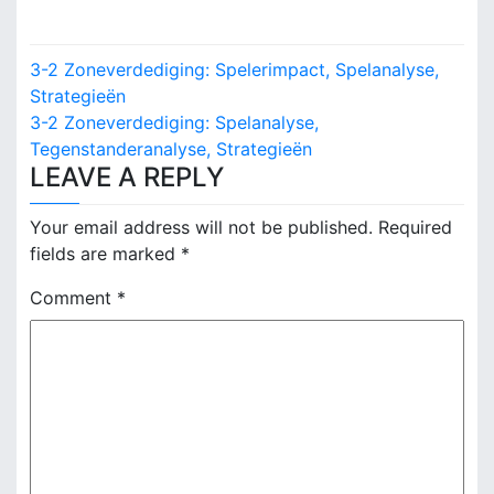
P
3-2 Zoneverdediging: Spelerimpact, Spelanalyse,
o
Strategieën
3-2 Zoneverdediging: Spelanalyse,
s
Tegenstanderanalyse, Strategieën
LEAVE A REPLY
t
n
Your email address will not be published.
Required
fields are marked
*
a
Comment
*
v
i
g
a
t