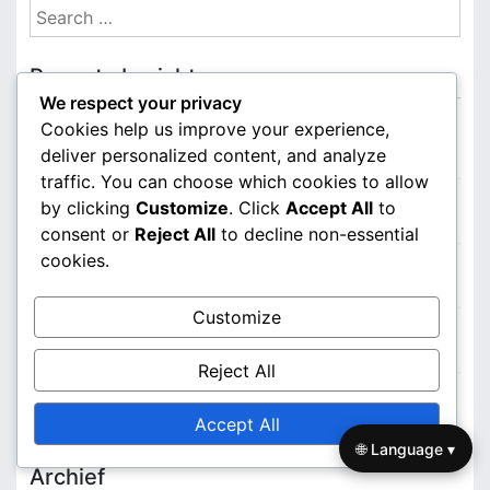
S
e
a
Recente berichten
r
We respect your privacy
c
Cookies help us improve your experience,
3-2 Zoneverdediging: Prestatie-evaluatie, Sterke
h
deliver personalized content, and analyze
punten, Zwakke punten
f
traffic. You can choose which cookies to allow
o
3-2 Zoneverdediging: Formatieprincipes, Ruimte,
by clicking
Customize
. Click
Accept All
to
r
Aanpassingen
consent or
Reject All
to decline non-essential
:
cookies.
3-2 Zoneverdediging: Defensieve Mentaliteit,
Anticipatie, Teamwork
Customize
3-2 Zoneverdediging: Defensieve Tactieken,
Balverdediging, Verdediging zonder Bal
Reject All
3-2 Zoneverdediging: Spelsituaties, Aanpassingen,
Effectiviteit
Accept All
🌐 Language ▾
Archief