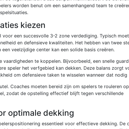
spelers worden benut om een samenhangend team te creëre
pelsituaties.
aties kiezen
al voor een succesvolle 3-2 zone verdediging. Typisch moe
snelheid en defensieve kwaliteiten. Het hebben van twee st
een veelzijdige center kan een solide basis creëren.
vaardigheden te koppelen. Bijvoorbeeld, een snelle guard
gere speler het verfgebied kan dekken. Deze balans zorgt v
jkheid om defensieve taken te wisselen wanneer dat nodig i
sleutel. Coaches moeten bereid zijn om spelers te rouleren op
l, zodat de opstelling effectief blijft tegen verschillende
or optimale dekking
elerspositionering essentieel voor effectieve dekking. De d