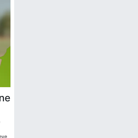
one
e
eve