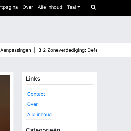
rtpagina
Over
Alle inhoud
Taal
assingen |
3-2 Zoneverdediging: Defensieve Mentaliteit, A
Links
Contact
Over
Alle inhoud
Categorieën