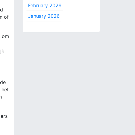
February 2026
ed
January 2026
n of
n om
jk
 de
 het
n
lers
.