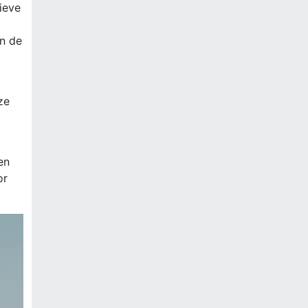
ieve
en de
ze
en
or