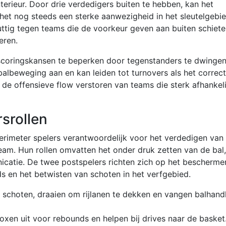
terieur. Door drie verdedigers buiten te hebben, kan het
l het nog steeds een sterke aanwezigheid in het sleutelgebi
uttig tegen teams die de voorkeur geven aan buiten schiete
eren.
 scoringskansen te beperken door tegenstanders te dwinge
albeweging aan en kan leiden tot turnovers als het correct
de offensieve flow verstoren van teams die sterk afhankeli
rsrollen
perimeter spelers verantwoordelijk voor het verdedigen van
eam. Hun rollen omvatten het onder druk zetten van de bal,
nicatie. De twee postspelers richten zich op het bescherme
s en het betwisten van schoten in het verfgebied.
 schoten, draaien om rijlanen te dekken en vangen balhand
xen uit voor rebounds en helpen bij drives naar de basket