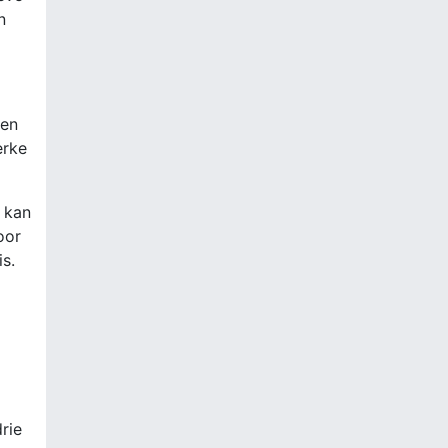
n
ten
erke
 kan
oor
s.
rie