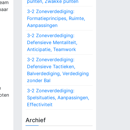
punten, Zwakke punten
team
o
baar
r
3-2 Zoneverdediging:
:
Formatieprincipes, Ruimte,
Aanpassingen
3-2 Zoneverdediging:
Defensieve Mentaliteit,
Anticipatie, Teamwork
3-2 Zoneverdediging:
Defensieve Tactieken,
Balverdediging, Verdediging
zonder Bal
e
3-2 Zoneverdediging:
hoten
Spelsituaties, Aanpassingen,
Effectiviteit
Archief