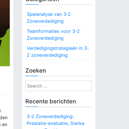
Spelanalyse van 3-2
Zoneverdediging
Teamformaties voor 3-2
Zoneverdediging
Verdedigingstrategieën in 3-
2 zoneverdediging
Zoeken
S
e
a
Recente berichten
r
e
c
3-2 Zoneverdediging:
rden
h
Prestatie-evaluatie, Sterke
n en
f