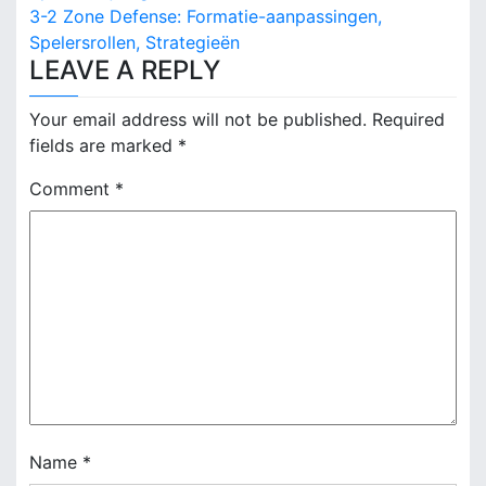
3-2 Zone Defense: Formatie-aanpassingen,
s
Spelersrollen, Strategieën
LEAVE A REPLY
t
n
Your email address will not be published.
Required
fields are marked
*
a
Comment
*
v
i
g
a
t
i
o
Name
*