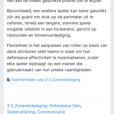
hen aan de meest geschikte positie toe te wijzen.
Bijvoorbeeld, een snellere speler kan beter geschikt
zijn als guard om druk op de perimeter uit te
oefenen, terwijl een langere, sterkere speler
mogelijk uitblinkt in een forwardrol, gericht op
rebounden en binnenverdediging.
Flexibiliteit in het aanpassen van rollen op basis van
deze attributen stelt teams in staat om hun
defensieve effectiviteit te maximaliseren, zodat
elke speler bijdraagt op een manier die
gebruikmaakt van hun unieke vaardigheden.
Teamformaties voor 3-2 Zoneverdediging
P
3-2 Zoneverdediging: Defensieve Sets,
o
Speleruitlijning, Communicatie