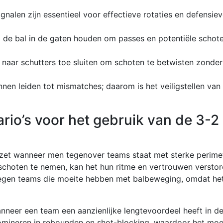
nalen zijn essentieel voor effectieve rotaties en defensie
d de bal in de gaten houden om passes en potentiële schote
naar schutters toe sluiten om schoten te betwisten zonder
en leiden tot mismatches; daarom is het veiligstellen van
io’s voor het gebruik van de 3-2
zet wanneer men tegenover teams staat met sterke perime
 schoten te nemen, kan het hun ritme en vertrouwen verstor
 tegen teams die moeite hebben met balbeweging, omdat he
neer een team een aanzienlijke lengtevoordeel heeft in d
mineren in rebounden en shot-blocking, waardoor het moei