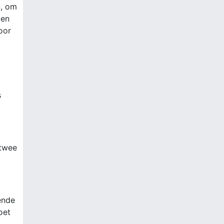
n, om
ten
oor
s
 twee
ende
oet