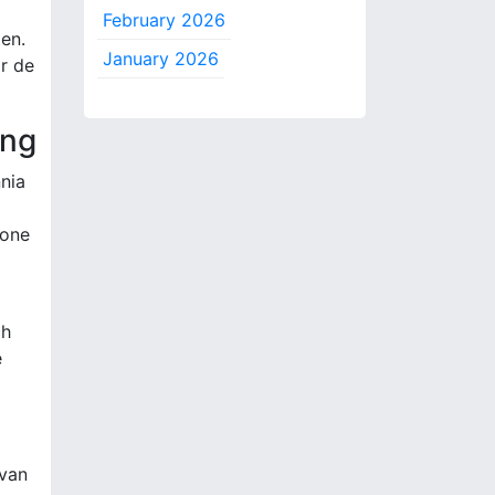
February 2026
ten.
January 2026
r de
ing
nia
zone
ch
e
 van