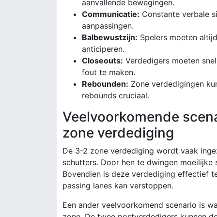
aanvallende bewegingen.
Communicatie:
Constante verbale sig
aanpassingen.
Balbewustzijn:
Spelers moeten altij
anticiperen.
Closeouts:
Verdedigers moeten snel 
fout te maken.
Rebounden:
Zone verdedigingen kunn
rebounds cruciaal.
Veelvoorkomende scenar
zone verdediging
De 3-2 zone verdediging wordt vaak inge
schutters. Door hen te dwingen moeilijke
Bovendien is deze verdediging effectief
passing lanes kan verstoppen.
Een ander veelvoorkomend scenario is wan
zone. De twee postverdedigers kunnen do