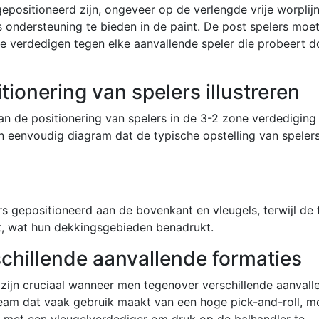
epositioneerd zijn, ongeveer op de verlengde vrije worplij
s ondersteuning te bieden in de paint. De post spelers moe
 te verdedigen tegen elke aanvallende speler die probeert d
ionering van spelers illustreren
an de positionering van spelers in de 3-2 zone verdediging
en eenvoudig diagram dat de typische opstelling van speler
rs gepositioneerd aan de bovenkant en vleugels, terwijl de
st, wat hun dekkingsgebieden benadrukt.
chillende aanvallende formaties
zijn cruciaal wanneer men tegenover verschillende aanvall
 team dat vaak gebruik maakt van een hoge pick-and-roll, m