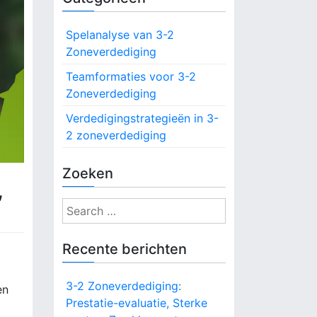
Spelanalyse van 3-2
Zoneverdediging
Teamformaties voor 3-2
Zoneverdediging
Verdedigingstrategieën in 3-
2 zoneverdediging
Zoeken
,
S
e
a
Recente berichten
r
c
3-2 Zoneverdediging:
en
h
Prestatie-evaluatie, Sterke
f