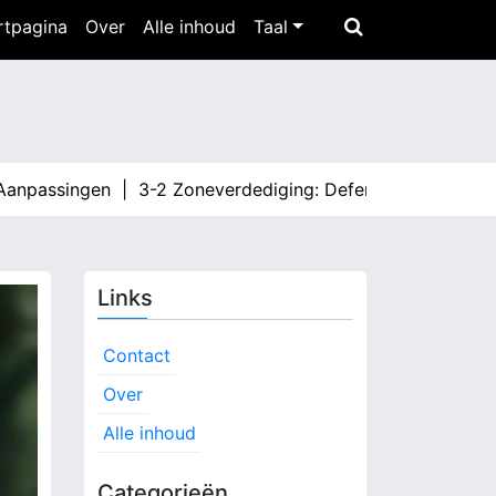
rtpagina
Over
Alle inhoud
Taal
assingen |
3-2 Zoneverdediging: Defensieve Mentaliteit, A
Links
Contact
Over
Alle inhoud
Categorieën