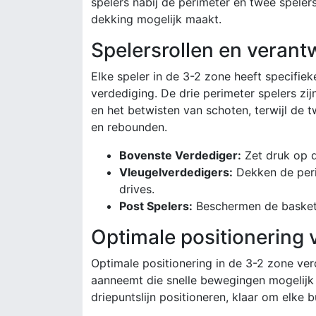
spelers nabij de perimeter en twee spelers
dekking mogelijk maakt.
Spelersrollen en verant
Elke speler in de 3-2 zone heeft specifieke
verdediging. De drie perimeter spelers zi
en het betwisten van schoten, terwijl de 
en rebounden.
Bovenste Verdediger:
Zet druk op 
Vleugelverdedigers:
Dekken de peri
drives.
Post Spelers:
Beschermen de basket, 
Optimale positionering v
Optimale positionering in de 3-2 zone ver
aanneemt die snelle bewegingen mogelijk
driepuntslijn positioneren, klaar om elke b