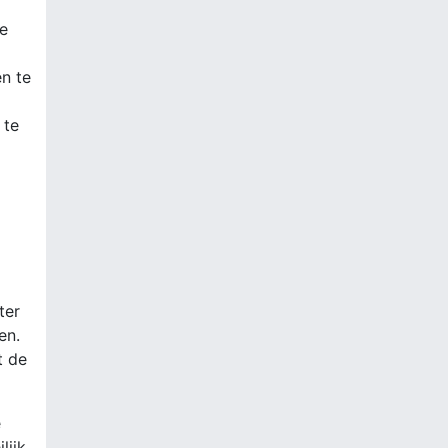
ve
n te
 te
ter
en.
t de
e
lijk