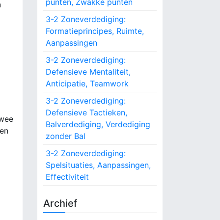
punten, Zwakke punten
n
o
r
3-2 Zoneverdediging:
:
Formatieprincipes, Ruimte,
Aanpassingen
3-2 Zoneverdediging:
Defensieve Mentaliteit,
Anticipatie, Teamwork
3-2 Zoneverdediging:
Defensieve Tactieken,
twee
Balverdediging, Verdediging
ken
zonder Bal
3-2 Zoneverdediging:
Spelsituaties, Aanpassingen,
Effectiviteit
Archief