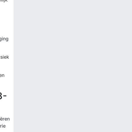
ging
ysiek
en
3-
eëren
rie