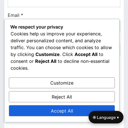
Email
*
We respect your privacy
Cookies help us improve your experience,
Website
deliver personalized content, and analyze
traffic. You can choose which cookies to allow
by clicking
Customize
. Click
Accept All
to
consent or
Reject All
to decline non-essential
cookies.
Save my name, email, and website in this browser
for the next time I comment.
Customize
Reject All
Accept All
Links
🌐 Language ▾