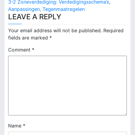
3-2 Zoneverdediging: Verdedigingsschema’s,
s
Aanpassingen, Tegenmaatregelen
LEAVE A REPLY
t
n
Your email address will not be published.
Required
fields are marked
*
a
Comment
*
v
i
g
a
t
i
o
Name
*
n